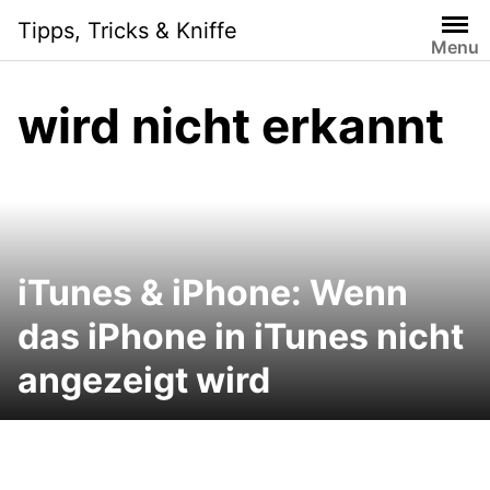
Skip
Tipps, Tricks & Kniffe
to
Menu
content
wird nicht erkannt
iTunes & iPhone: Wenn
das iPhone in iTunes nicht
angezeigt wird