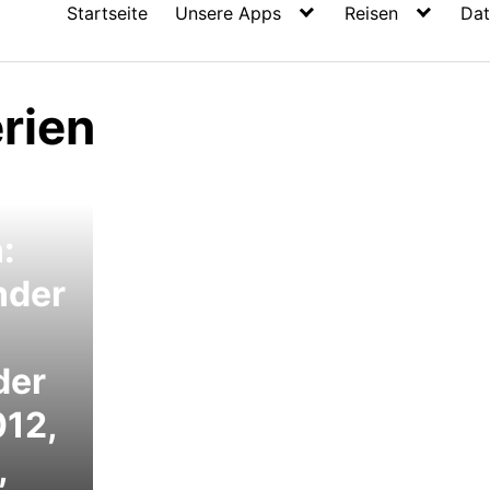
Startseite
Unsere Apps
Reisen
Dat
rien
:
nder
der
012,
,