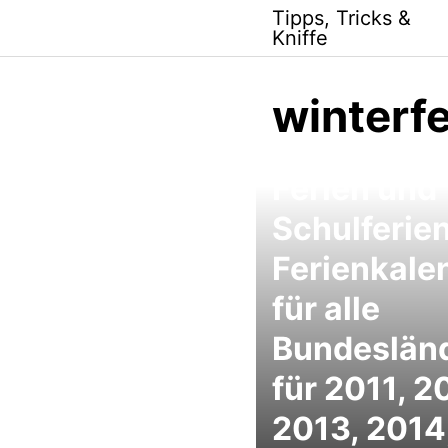
Skip
Tipps, Tricks &
to
Kniffe
content
winterfe
Ferien und
Schulferien
Ferienkale
für alle
Bundeslän
für 2011, 2
2013, 2014