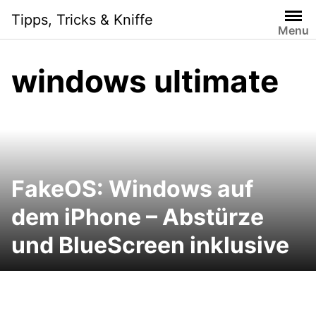
Skip
Tipps, Tricks & Kniffe
to
Menu
content
windows ultimate
FakeOS: Windows auf
dem iPhone – Abstürze
und BlueScreen inklusive