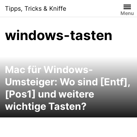
Skip
Tipps, Tricks & Kniffe
to
Menu
content
windows-tasten
Mac für Windows-
Umsteiger: Wo sind [Entf],
[Pos1] und weitere
wichtige Tasten?