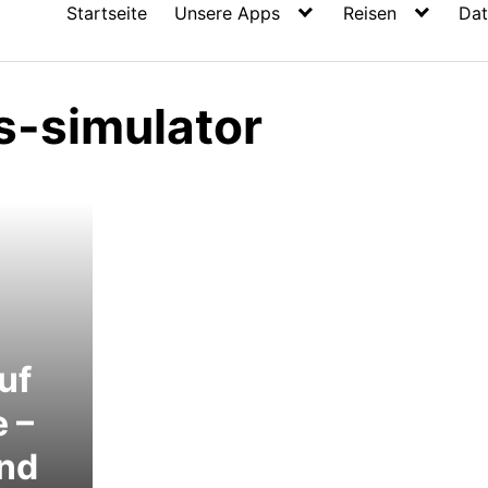
Startseite
Unsere Apps
Reisen
Dat
-simulator
uf
 –
nd