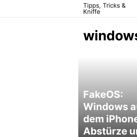
Skip
Tipps, Tricks &
to
Kniffe
content
windows
FakeOS:
Windows a
dem iPhone
Abstürze u