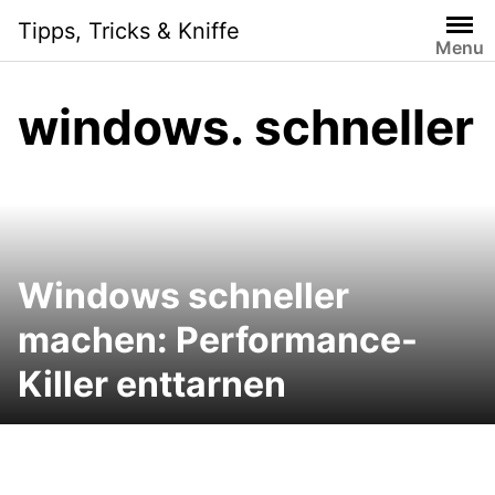
Skip
Tipps, Tricks & Kniffe
to
Menu
content
windows. schneller
Windows schneller
machen: Performance-
Killer enttarnen