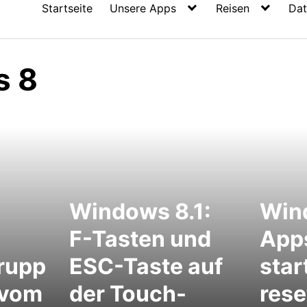
Startseite
Unsere Apps
Reisen
Dat
s 8
Windows 8.1:
Wind
F-Tasten und
App
rupp
ESC-Taste auf
star
 vom
der Touch-
rese