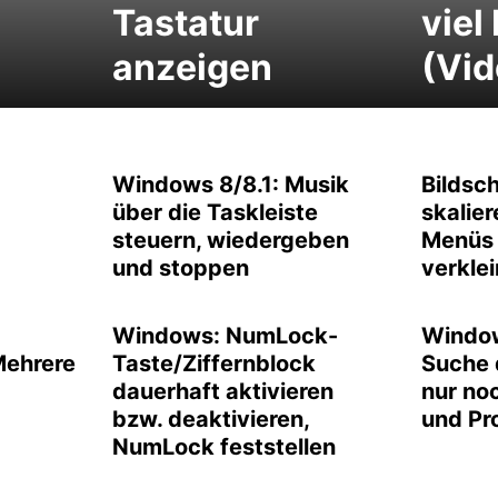
Tastatur
viel
anzeigen
(Vid
Windows 8/8.1: Musik
Bildsc
über die Taskleiste
skalier
steuern, wiedergeben
Menüs 
und stoppen
verkle
Windows: NumLock-
Window
Mehrere
Taste/Ziffernblock
Suche 
dauerhaft aktivieren
nur no
bzw. deaktivieren,
und Pr
NumLock feststellen