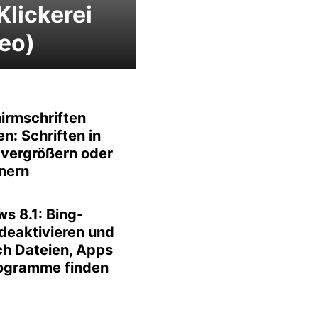
 Klickerei
eo)
hirmschriften
en: Schriften in
vergrößern oder
inern
s 8.1: Bing-
deaktivieren und
ch Dateien, Apps
ogramme finden