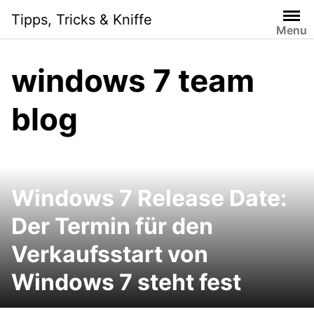
Skip
Tipps, Tricks & Kniffe
to
Menu
content
windows 7 team
blog
Windows 7 Release Date:
Der Termin für den
Verkaufsstart von
Windows 7 steht fest