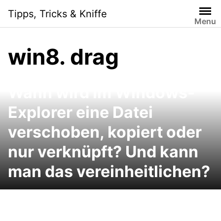
Skip
Tipps, Tricks & Kniffe
to
Menu
content
win8. drag
Manchmal verwirrend:
Wann wird im Windows-
Explorer eine Datei
verschoben, kopiert oder
nur verknüpft? Und kann
man das vereinheitlichen?