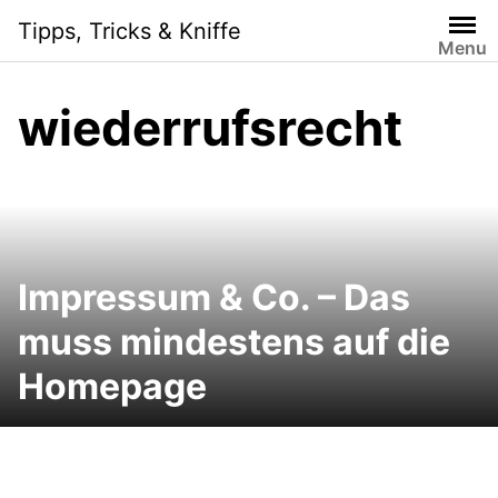
Skip
Tipps, Tricks & Kniffe
to
Menu
content
wiederrufsrecht
Impressum & Co. – Das
muss mindestens auf die
Homepage