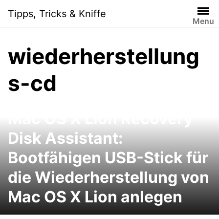
Skip
Tipps, Tricks & Kniffe
to
Menu
content
wiederherstellung
s-cd
Mac OS X Lion Recovery
Disk Assistant:
Bootfähigen USB-Stick für
die Wiederherstellung von
Mac OS X Lion anlegen