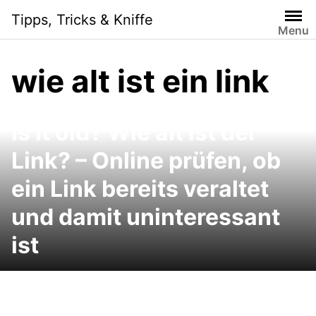
Skip
Tipps, Tricks & Kniffe
to
Menu
content
wie alt ist ein link
Is it old? Wie alt ist der
Link? – Online prüfen, ob
ein Link bereits veraltet
und damit uninteressant
ist