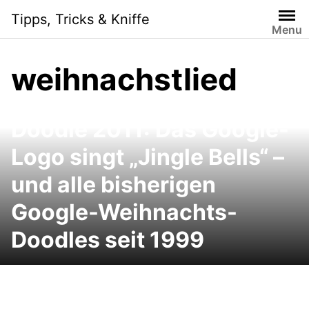
Skip
Tipps, Tricks & Kniffe
to
Menu
content
weihnachstlied
Google Weihnachts-
Doodle 2011: Das Google-
Logo singt „Jingle Bells“ –
und alle bisherigen
Google-Weihnachts-
Doodles seit 1999