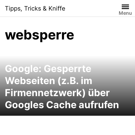
Skip
Tipps, Tricks & Kniffe
to
Menu
content
websperre
Google: Gesperrte
Webseiten (z.B. im
Firmennetzwerk) über
Googles Cache aufrufen