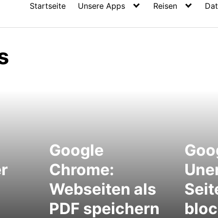
Startseite
Unsere Apps
Reisen
Dat
s
Google
Goo
r
Chrome:
Une
Webseiten als
Seit
PDF speichern
bloc