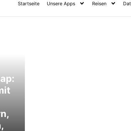
Startseite
Unsere Apps
Reisen
Dat
ap:
mit
rn,
,