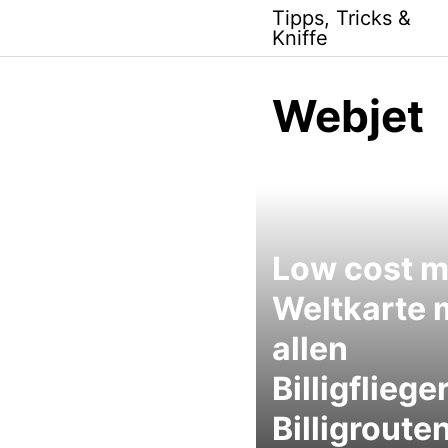
Skip
Tipps, Tricks &
to
Kniffe
content
Webjet
Low cost m
Weltkarte 
allen
Billigfliege
Billigrouten