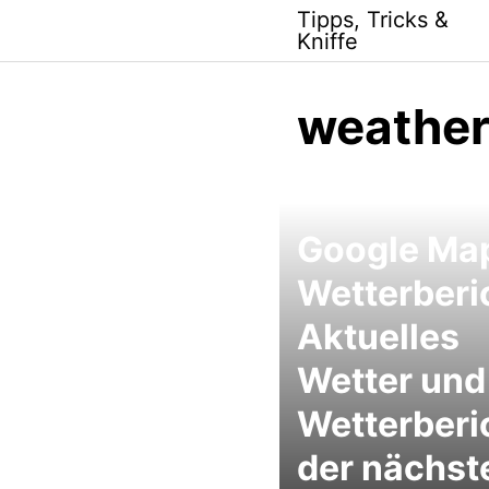
Skip
Tipps, Tricks &
to
Kniffe
content
weathe
Google Ma
Wetterberi
Aktuelles
Wetter und
Wetterberi
der nächst