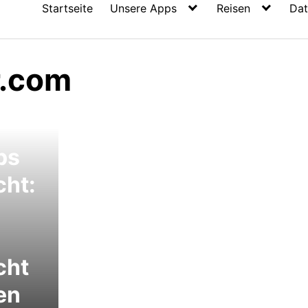
Startseite
Unsere Apps
Reisen
Dat
r.com
ps
cht:
cht
en