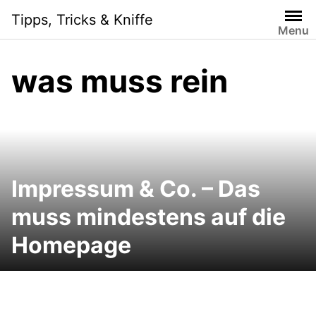
Skip
Tipps, Tricks & Kniffe
to
Menu
content
was muss rein
Impressum & Co. – Das
muss mindestens auf die
Homepage