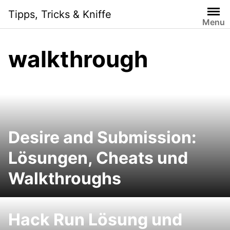
Skip
Tipps, Tricks & Kniffe
to
Menu
content
walkthrough
Desire and Submission:
Lösungen, Cheats und
Walkthroughs
Hack Run Lösung und