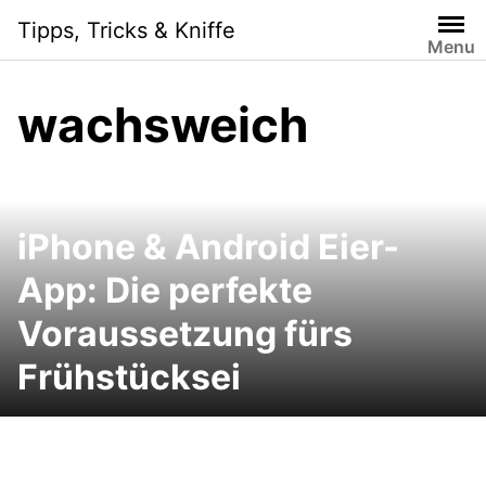
Skip
Tipps, Tricks & Kniffe
to
Menu
content
wachsweich
iPhone & Android Eier-
App: Die perfekte
Voraussetzung fürs
Frühstücksei