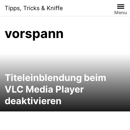
Skip
Tipps, Tricks & Kniffe
to
Menu
content
vorspann
Titeleinblendung beim
VLC Media Player
deaktivieren