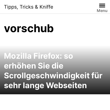
Skip
Tipps, Tricks & Kniffe
to
Menu
content
vorschub
Mozilla Firefox: so
erhöhen Sie die
Scrollgeschwindigkeit für
sehr lange Webseiten