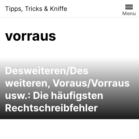
Skip
Tipps, Tricks & Kniffe
to
Menu
content
vorraus
Desweiteren/Des
weiteren, Voraus/Vorraus
usw.: Die häufigsten
Rechtschreibfehler