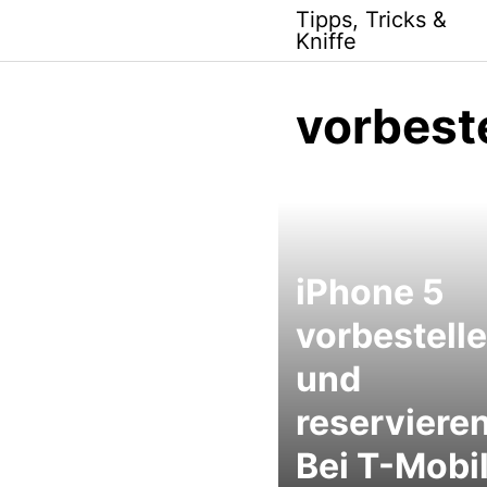
Skip
Tipps, Tricks &
to
Kniffe
content
vorbest
iPhone 5
vorbestell
und
reservieren
Bei T-Mobil