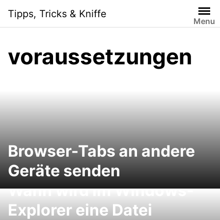
Skip
Tipps, Tricks & Kniffe
to
Menu
content
voraussetzungen
Browser-Tabs an andere
Geräte senden
Manchmal verwirrend:
Wann wird im Windows-
Explorer eine Datei