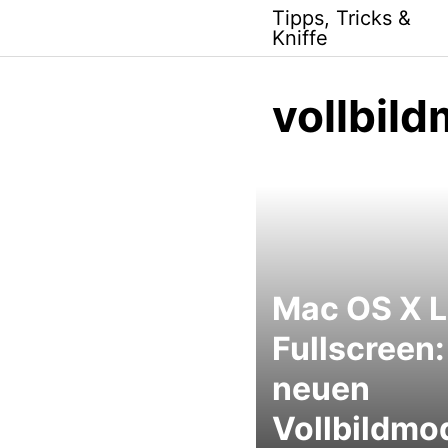
Skip
Tipps, Tricks &
to
Kniffe
content
vollbil
Mac OS X L
Fullscreen
neuen
Vollbildmo