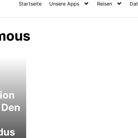
Startseite
Unsere Apps
Reisen
Dat
dmous
ion
: Den
dus