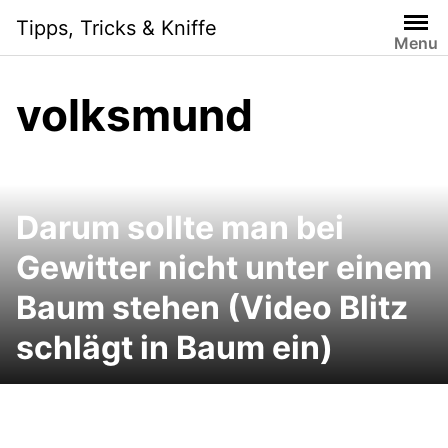
Skip
Tipps, Tricks & Kniffe
to
Menu
content
volksmund
Darum sollte man bei
Gewitter nicht unter einem
Baum stehen (Video Blitz
schlägt in Baum ein)