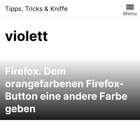
Skip
Tipps, Tricks & Kniffe
to
Menu
content
violett
Firefox: Dem
orangefarbenen Firefox-
Button eine andere Farbe
geben