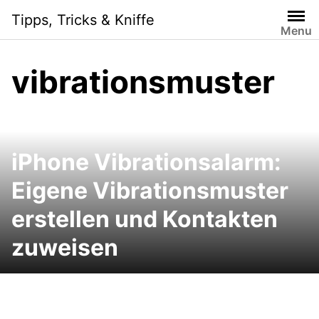
Skip
Tipps, Tricks & Kniffe
to
Menu
content
vibrationsmuster
iPhone Vibrationsalarm:
Eigene Vibrationsmuster
erstellen und Kontakten
zuweisen