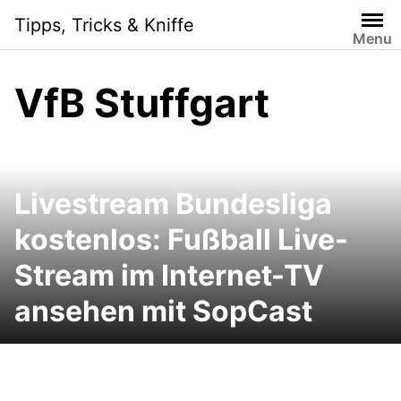
Skip
Tipps, Tricks & Kniffe
to
Menu
content
VfB Stuffgart
Livestream Bundesliga
kostenlos: Fußball Live-
Stream im Internet-TV
ansehen mit SopCast