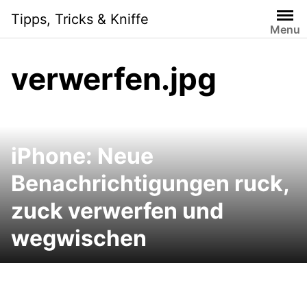
Skip
Tipps, Tricks & Kniffe
to
Menu
content
verwerfen.jpg
iPhone: Neue
Benachrichtigungen ruck,
zuck verwerfen und
wegwischen