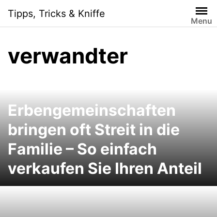
Skip
Tipps, Tricks & Kniffe
to
Menu
content
verwandter
Erbengemeinschaften
bringen oft Streit in die
Familie – So einfach
verkaufen Sie Ihren Anteil