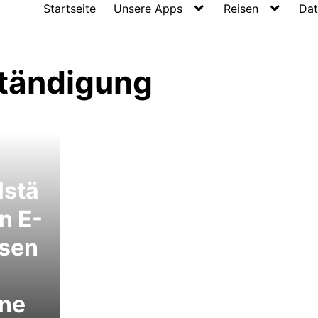
Startseite
Unsere Apps
Reisen
Dat
ständigung
lstä
n E-
ssen
lne