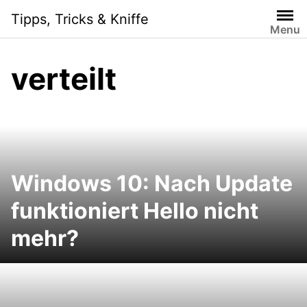
Skip
Tipps, Tricks & Kniffe
to
Menu
content
verteilt
Windows 10: Nach Update
funktioniert Hello nicht
mehr?