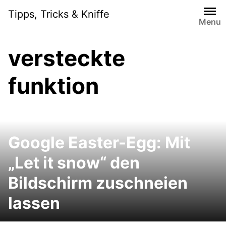
Skip
Tipps, Tricks & Kniffe
to
Menu
content
versteckte
funktion
Google Easter-Egg: Mit
„Let it snow“ den
Bildschirm zuschneien
lassen