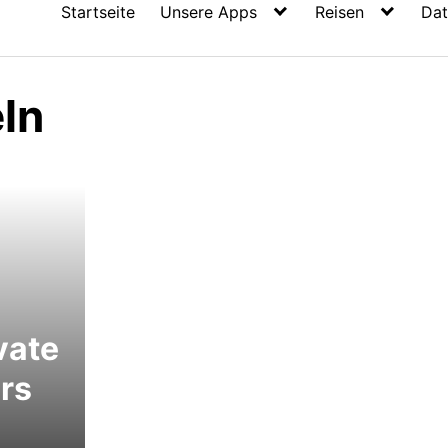
Startseite
Unsere Apps
Reisen
Dat
ln
vate
ürs