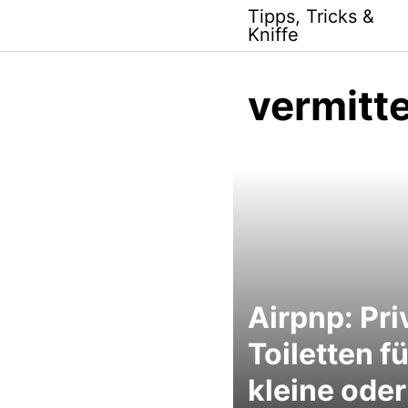
Skip
Tipps, Tricks &
to
Kniffe
content
vermitte
Airpnp: Pri
Toiletten f
kleine oder