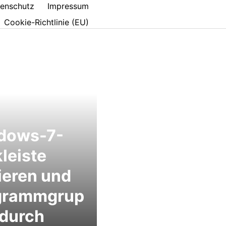
enschutz
Impressum
Cookie-Richtlinie (EU)
dows-7-
leiste
ieren und
grammgrup
 durch