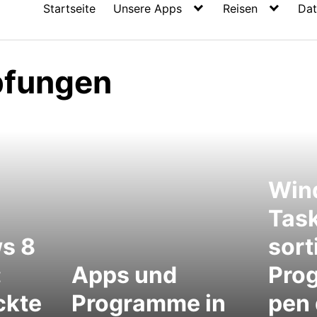
Startseite
Unsere Apps
Reisen
Dat
pfungen
Win
Task
s 8
sort
:
Apps und
Pro
ckte
Programme in
pen