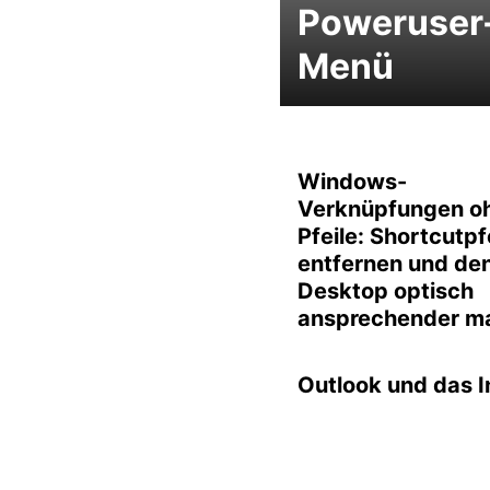
Poweruser
Menü
Windows-
Verknüpfungen o
Pfeile: Shortcutpf
entfernen und de
Desktop optisch
ansprechender m
Outlook und das I