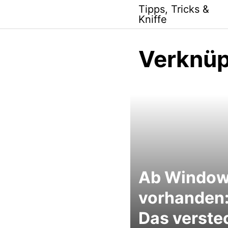
Skip
Tipps, Tricks &
to
Kniffe
content
Verknü
Ab Window
vorhanden
Das verste