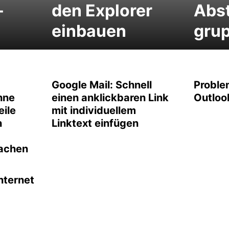
-
den Explorer
Abst
einbauen
grup
Google Mail: Schnell
Problem
hne
einen anklickbaren Link
Outloo
eile
mit individuellem
n
Linktext einfügen
achen
nternet