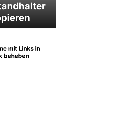
andhalter
pieren
e mit Links in
k beheben