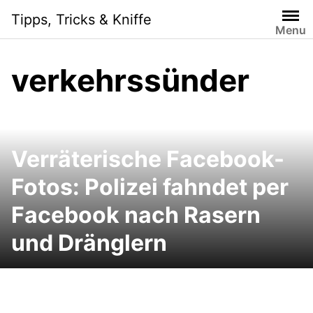
Skip
Tipps, Tricks & Kniffe
to
Menu
content
verkehrssünder
Verräterische Facebook-
Fotos: Polizei fahndet per
Facebook nach Rasern
und Dränglern