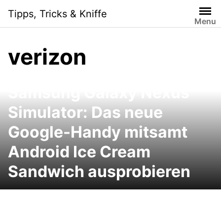
Skip
Tipps, Tricks & Kniffe
to
Menu
content
verizon
Samsung Galaxy Nexus
Simulator: Das neue
Google-Handy mitsamt
Android Ice Cream
Sandwich ausprobieren