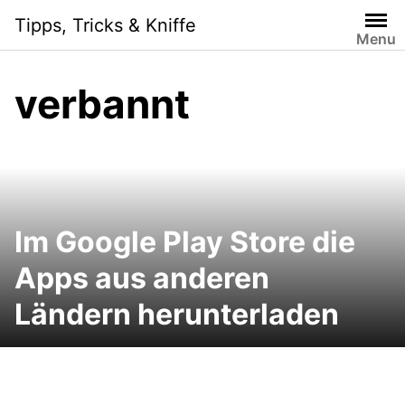
Skip
Tipps, Tricks & Kniffe
to
Menu
content
verbannt
Im Google Play Store die
Apps aus anderen
Ländern herunterladen