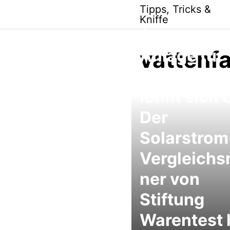
Skip
Tipps, Tricks &
to
Kniffe
content
Solarstrom
vattenfa
Anlage für
mein Dach,
lohnt sich 
Der
Solarstrom
Vergleichs
ner von
Stiftung
Warentest h