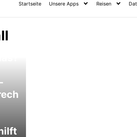
Startseite
Unsere Apps
Reisen
Dat
-
ll
das?
-
rech
ilft