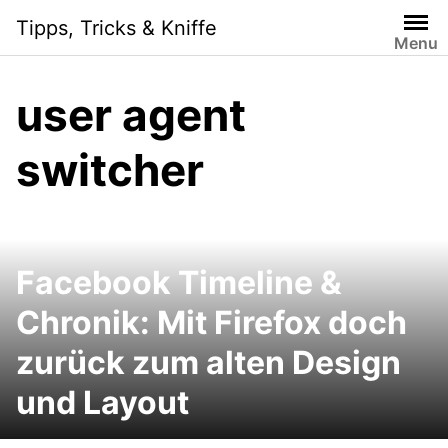
Skip
Tipps, Tricks & Kniffe
to
Menu
content
user agent
switcher
Facebook Timeline &
Chronik: Mit Firefox doch
zurück zum alten Design
und Layout