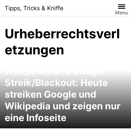
Skip
Tipps, Tricks & Kniffe
to
Menu
content
Urheberrechtsverl
etzungen
Wikipedia und Google
Streik/Blackout: Heute
streiken Google und
Wikipedia und zeigen nur
eine Infoseite