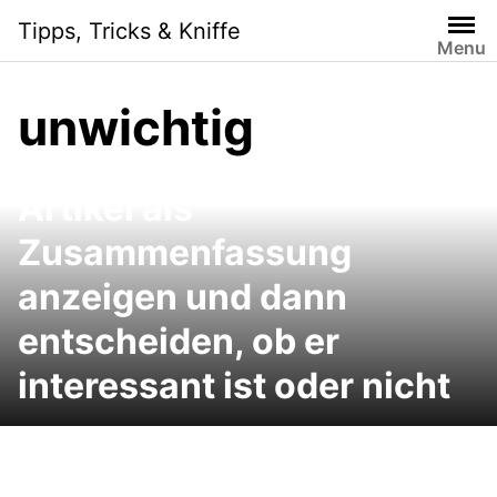
Skip
Tipps, Tricks & Kniffe
to
Menu
content
unwichtig
Umfangreiche Web-
Artikel als
Zusammenfassung
anzeigen und dann
entscheiden, ob er
interessant ist oder nicht