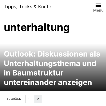
Skip
Tipps, Tricks & Kniffe
to
Menu
content
unterhaltung
Outlook: Diskussionen als
Unterhaltungsthema und
in Baumstruktur
untereinander anzeigen
« ZURÜCK
1
2