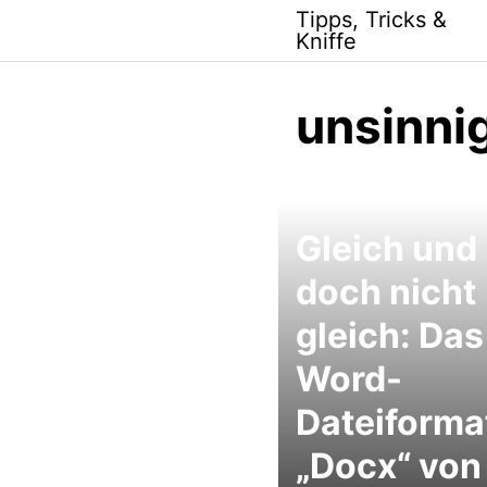
Skip
Tipps, Tricks &
to
Kniffe
content
unsinni
Gleich und
doch nicht
gleich: Das
Word-
Dateiforma
„Docx“ von