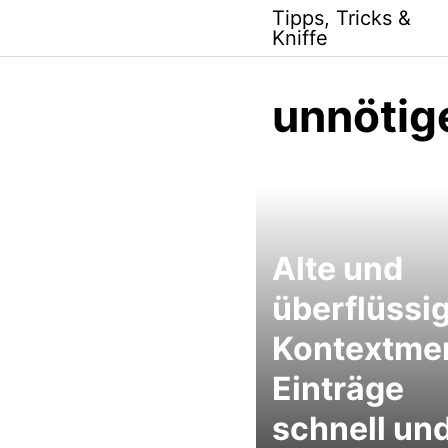
Skip
Tipps, Tricks &
to
Kniffe
content
unnötig
Alte und
überflüssi
Kontextme
Einträge
schnell un