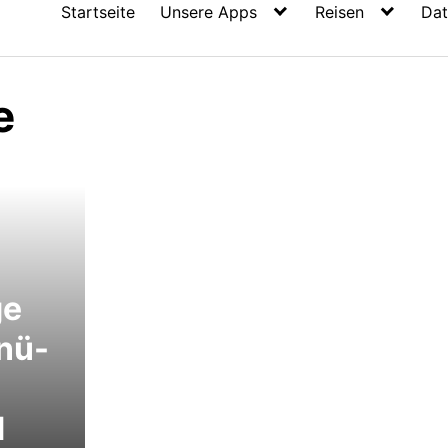
Startseite
Unsere Apps
Reisen
Dat
e
ge
nü-
d