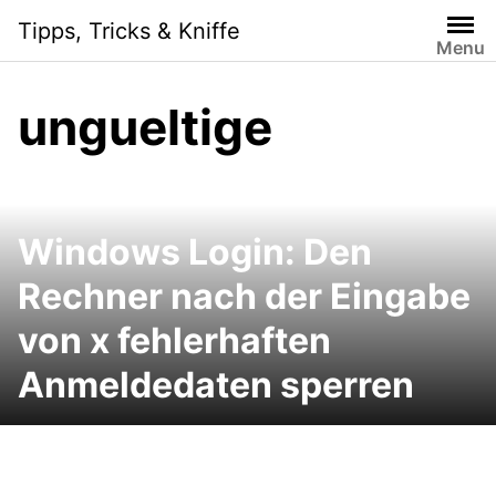
Skip
Tipps, Tricks & Kniffe
to
Menu
content
ungueltige
Windows Login: Den
Rechner nach der Eingabe
von x fehlerhaften
Anmeldedaten sperren