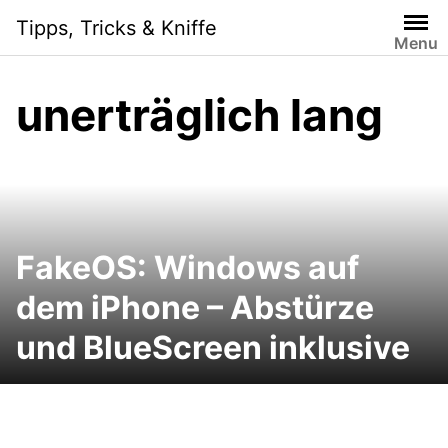
Skip
Tipps, Tricks & Kniffe
to
Menu
content
unerträglich lang
FakeOS: Windows auf
dem iPhone – Abstürze
und BlueScreen inklusive