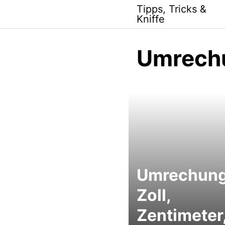
Skip
Tipps, Tricks &
to
Kniffe
content
Umrech
Umrechun
Zoll,
Zentimeter